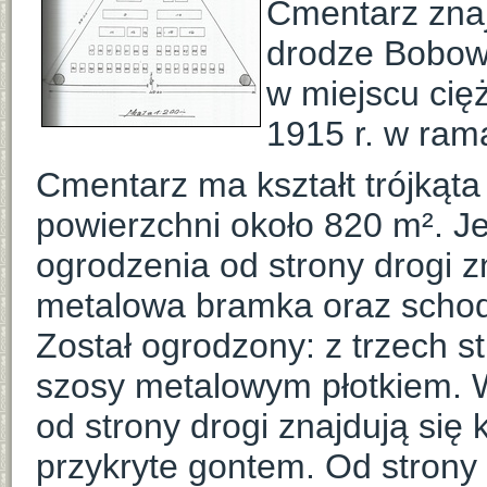
Cmentarz znaj
drodze Bobowa
w miejscu cię
1915 r. w rama
Cmentarz ma kształt trójkąta
powierzchni około 820 m². J
ogrodzenia od strony drogi 
metalowa bramka oraz schod
Został ogrodzony: z trzech 
szosy metalowym płotkiem. 
od strony drogi znajdują się
przykryte gontem. Od strony