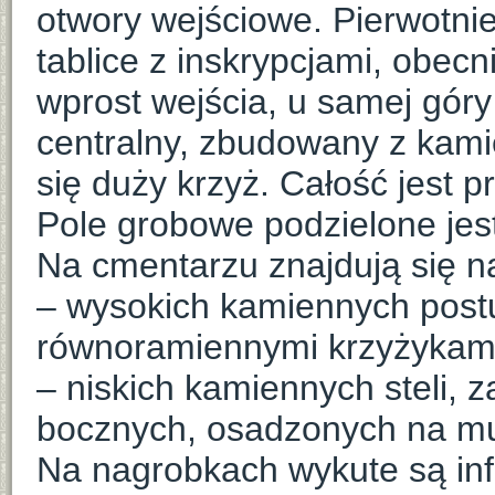
otwory wejściowe. Pierwotnie
tablice z inskrypcjami, obecn
wprost wejścia, u samej góry
centralny, zbudowany z kami
się duży krzyż. Całość jest p
Pole grobowe podzielone jes
Na cmentarzu znajdują się n
– wysokich kamiennych pos
równoramiennymi krzyżykam
– niskich kamiennych steli,
bocznych, osadzonych na m
Na nagrobkach wykute są in