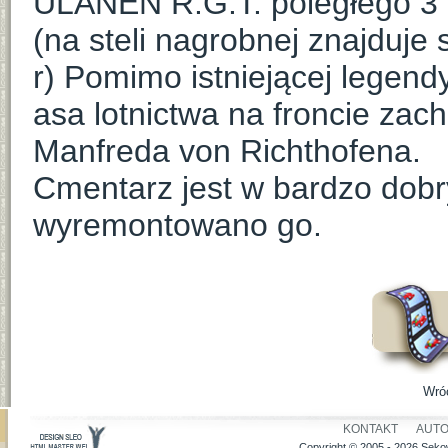
ULANEN R.G.T. poległego 3 
(na steli nagrobnej znajduje 
r) Pomimo istniejącej legendy
asa lotnictwa na froncie za
Manfreda von Richthofena.
Cmentarz jest w bardzo dobr
wyremontowano go.
Wró
KONTAKT
AUT
Copyright © 2005 - 2026 Sekow