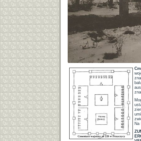
Cme
woj
zna
bal
aus
zna
Mog
ust
zie
umi
zwi
Na 
ZU
ER
VE