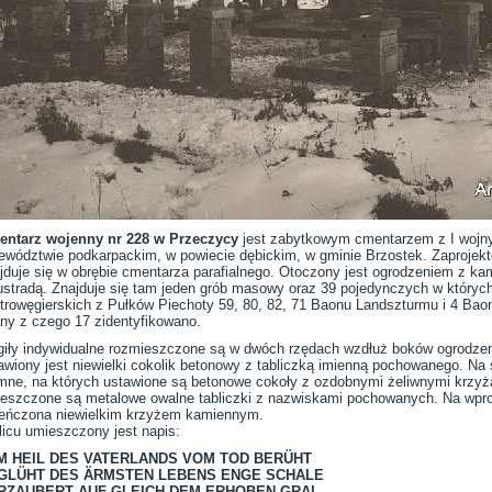
ntarz wojenny nr 228 w Przeczycy
jest zabytkowym cmentarzem z I wojny 
ewództwie podkarpackim, w powiecie dębickim, w gminie Brzostek. Zaproje
jduje się w obrębie cmentarza parafialnego. Otoczony jest ogrodzeniem z k
ustradą. Znajduje się tam jeden grób masowy oraz 39 pojedynczych w któryc
trowęgierskich z Pułków Piechoty 59, 80, 82, 71 Baonu Landszturmu i 4 Baonu
ny z czego 17 zidentyfikowano.
iły indywidualne rozmieszczone są w dwóch rzędach wzdłuż boków ogrodzeni
awiony jest niewielki cokolik betonowy z tabliczką imienną pochowanego. N
mne, na których ustawione są betonowe cokoły z ozdobnymi żeliwnymi krz
eszczone są metalowe owalne tabliczki z nazwiskami pochowanych. Na wpro
eńczona niewielkim krzyżem kamiennym.
licu umieszczony jest napis:
M HEIL DES VATERLANDS VOM TOD BERÜHT
GLÜHT DES ÄRMSTEN LEBENS ENGE SCHALE
RZAUBERT AUF GLEICH DEM ERHOBEN GRAL.