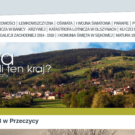
|
|
|
|
|
COWOŚCI
ŁEMKOWSZCZYZNA
OŚWIATA
I WOJNA ŚWIATOWA
PARAFIE
P
|
|
CZA W BANICY - KRZYWEJ
KATASTROFA LOTNICZA W OLSZYNACH
KU CZCI
|
|
LICJI ZACHODNIEJ 1914 - 1918
I KOMUNIA ŚWIĘTA W SĘKOWEJ
MATURA 19
8 w Przeczycy