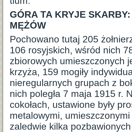
tlum:
GÓRA TA KRYJE SKARBY
MĘŻÓW
Pochowano tutaj 205 żołnier
106 rosyjskich, wśród nich 7
zbiorowych umieszczonych je
krzyża, 159 mogiły indywidu
nieregularnych grupach z bok
nich poległa 7 maja 1915 r.
cokołach, ustawione były pro
metalowymi, umieszczonymi 
zaledwie kilka pozbawionych