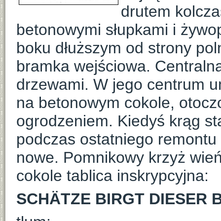
drutem kolcza
betonowymi słupkami i żywo
boku dłuższym od strony poln
bramka wejściowa. Centraln
drzewami. W jego centrum u
na betonowym cokole, otoc
ogrodzeniem. Kiedyś krąg sta
podczas ostatniego remontu 
nowe. Pomnikowy krzyż wień
cokole tablica inskrypcyjna:
SCHÄTZE BIRGT DIESER 