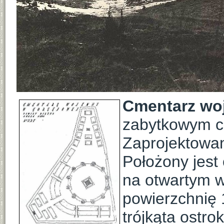
Cmentarz woj
zabytkowym cm
Zaprojektowa
Położony jest
na otwartym w
powierzchnię 
trójkąta ostr