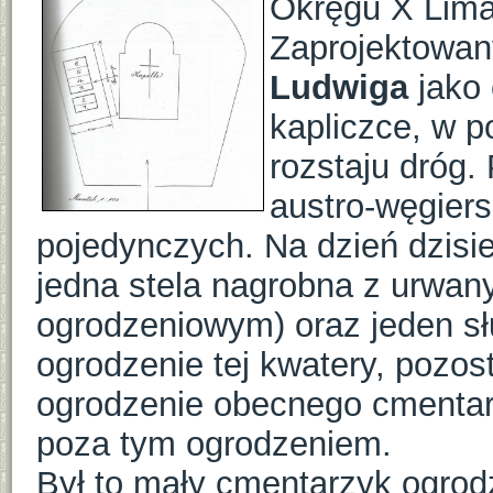
Okręgu X Lim
Zaprojektowan
Ludwiga
jako
kapliczce, w p
rozstaju dróg.
austro-węgiers
pojedynczych. Na dzień dzisi
jedna stela nagrobna z urwa
ogrodzeniowym) oraz jeden sł
ogrodzenie tej kwatery, pozo
ogrodzenie obecnego cmentarz
poza tym ogrodzeniem.
Był to mały cmentarzyk ogro