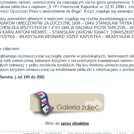
zyżowaniu ramion, umieszczony na zwężającym się ku górze postumencie. N
alowa tabliczka z napisem „Ś.+P./ Franciszek Kapustka/ ur. 22.XI.1898 r. zm.
ność/ Ojczyzny/ Prosi o westchnienie do Boga”. Krzyż znajduje się wewnąt
dzy pomnikiem głównym a wejściem znajduje się rzeźba przedstawiająca scen
ODAKOM UMĘCZONYM/ ZA OJCZYZNĘ 1939 – 1945/ STANISŁAW TRYBA 
CHEM DLA WSZYSTKICH/ † 4.VII.1945 W DACHAU/ PIOTR TARCZOŃ – 
N KARA/ ANTONI NIEMIEC – STANISŁAW ZAUCHA/ IGNACY TOMASZKIE
PUSTKA – WŁADYSŁAW BEDNARZ/ JÓZEF KAPUSTKA – WŁADYSŁAW ZA
e zdjęciami.
głównego rozmieszczone są mogiły ziemne w prostokątnych, betonowych obr
j steli zwieńczonej żeliwnym krzyżem z rozszerzonymi krawędziami ramion i d
ych żołnierzy z pułku strzelców tyrolskich. Na licu frontonu umieszczona je
iwnym krzyżem umieszczone są emaliowane tabliczki z informacjami o poch
Tarnów. ( od 145 do 206)
Wróć do
spisu obiektów