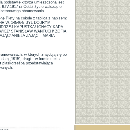
a podstawie krzyża umieszczona jest
 9.IV.1917 r./ Oddał życie walcząc o
rz betonowego obramowania.
ę Piety na cokole z tablicą z napisem:
NR.W. 145464/ BYŁ DOBRYM
ANDRZEJ KAPUSTKA/ IGNACY KARA –
WICZ/ STANISŁAW WANTUCH/ ZOFIA
JĄC/ ANIELA ZAJĄC – MARIA
amowaniach, w których znajdują się po
atą „1915”, drugi – w formie steli z
st płaskorzeźba przedstawiająca
owanych.