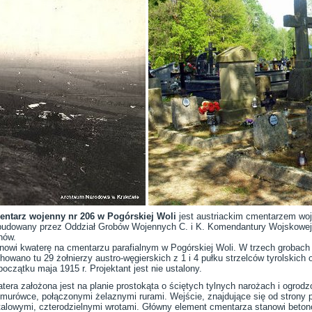
ntarz wojenny nr 206 w Pogórskiej Woli
jest austriackim cmentarzem wo
udowany przez Oddział Grobów Wojennych C. i K. Komendantury Wojskowej w
nów.
nowi kwaterę na cmentarzu parafialnym w Pogórskiej Woli. W trzech grobach
howano tu 29 żołnierzy austro-węgierskich z 1 i 4 pułku strzelców tyrolskich o
początku maja 1915 r. Projektant jest nie ustalony.
tera założona jest na planie prostokąta o ściętych tylnych narożach i ogro
murówce, połączonymi żelaznymi rurami. Wejście, znajdujące się od strony 
alowymi, czterodzielnymi wrotami. Główny element cmentarza stanowi betono