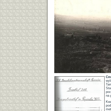
Cme
wyb
Tar
Sta
poc
na 
Kwa
pod
met