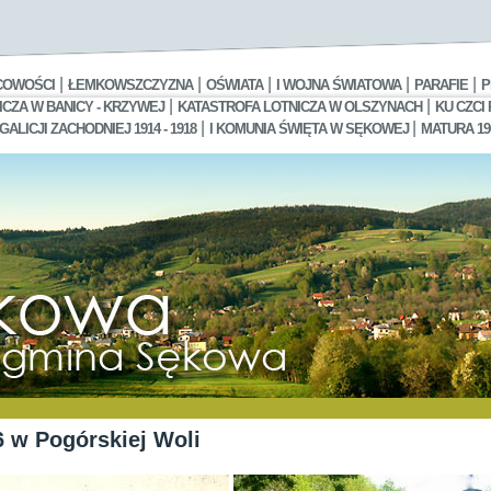
|
|
|
|
|
COWOŚCI
ŁEMKOWSZCZYZNA
OŚWIATA
I WOJNA ŚWIATOWA
PARAFIE
P
|
|
CZA W BANICY - KRZYWEJ
KATASTROFA LOTNICZA W OLSZYNACH
KU CZCI
|
|
LICJI ZACHODNIEJ 1914 - 1918
I KOMUNIA ŚWIĘTA W SĘKOWEJ
MATURA 19
 w Pogórskiej Woli