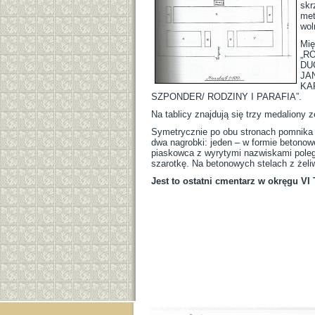
skr
met
wol
Mię
„R
DU
JA
KA
SZPONDER/ RODZINY I PARAFIA”.
Na tablicy znajdują się trzy medaliony z
Symetrycznie po obu stronach pomnika 
dwa nagrobki: jeden – w formie betonowe
piaskowca z wyrytymi nazwiskami poległ
szarotkę. Na betonowych stelach z żel
Jest to ostatni cmentarz w okręgu VI 