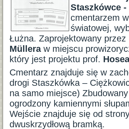
Staszkówce 
cmentarzem wo
światowej, wy
Łużna. Zaprojektowany przez 
Müllera
w miejscu prowizorycz
który jest projektu prof.
Hosea
Cmentarz znajduje się w zacho
drogi Staszkówka – Ciężkowic
na samo miejsce) Zbudowany j
ogrodzony kamiennymi słupam
Wejście znajduje się od strony
dwuskrzydłową bramką.