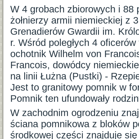
W 4 grobach zbiorowych i 88
żołnierzy armii niemieckiej z
Grenadierów Gwardii im. Królo
r. Wśród poległych 4 oficerów w
ochotnik Wilhelm von Francoi
Francois, dowódcy niemieckie
na linii Łużna (Pustki) - Rzep
Jest to granitowy pomnik w f
Pomnik ten ufundowały rodziny
W zachodnim ogrodzeniu znajd
ściana pomnikowa z bloków po
środkowej części znajduje się