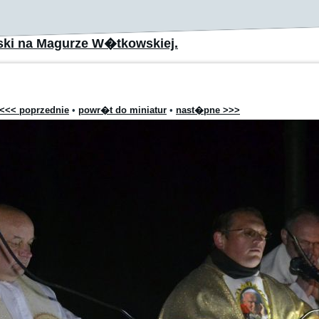
ski na Magurze W�tkowskiej.
<<< poprzednie
•
powr�t do miniatur
•
nast�pne >>>