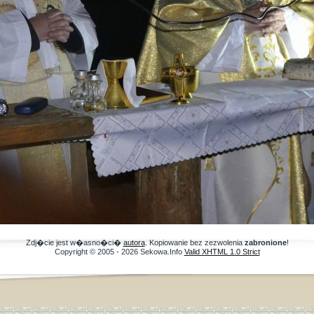
Zdj�cie jest w�asno�ci�
autora
. Kopiowanie bez zezwolenia
zabronione
!
Copyright © 2005 - 2026 Sekowa.Info
Valid XHTML 1.0 Strict