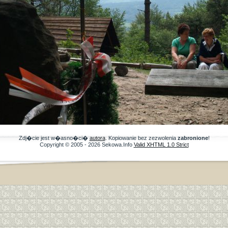
Zdj�cie jest w�asno�ci�
autora
. Kopiowanie bez zezwolenia
zabronione
!
Copyright © 2005 - 2026 Sekowa.Info
Valid XHTML 1.0 Strict