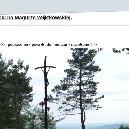
ski na Magurze W�tkowskiej.
<<< poprzednie
•
powr�t do miniatur
•
nast�pne >>>