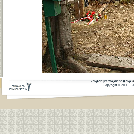
Zdj�cie jest w�asno�ci�
a
Copyright © 2005 - 