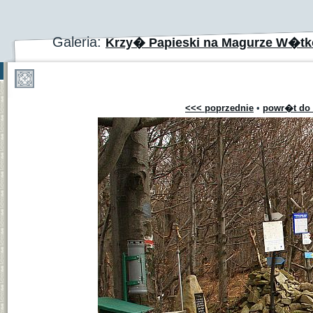
Galeria:
Krzy� Papieski na Magurze W�tk
<<< poprzednie
•
powr�t do 