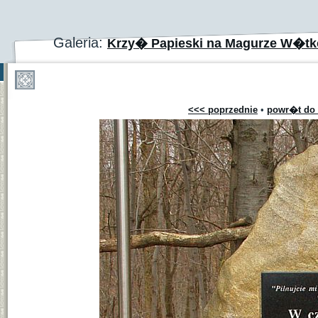
Galeria:
Krzy� Papieski na Magurze W�tk
<<< poprzednie
•
powr�t do 