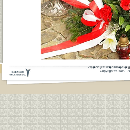
Zdj�cie jest w�asno�ci�
a
Copyright © 2005 - 