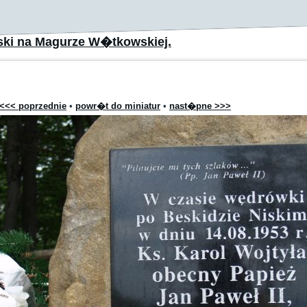
ski na Magurze W�tkowskiej.
<<< poprzednie
•
powr�t do miniatur
•
nast�pne >>>