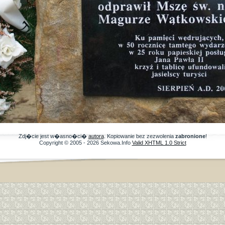
Zdj�cie jest w�asno�ci�
autora
. Kopiowanie bez zezwolenia
zabronione
!
Copyright © 2005 - 2026 Sekowa.Info
Valid XHTML 1.0 Strict