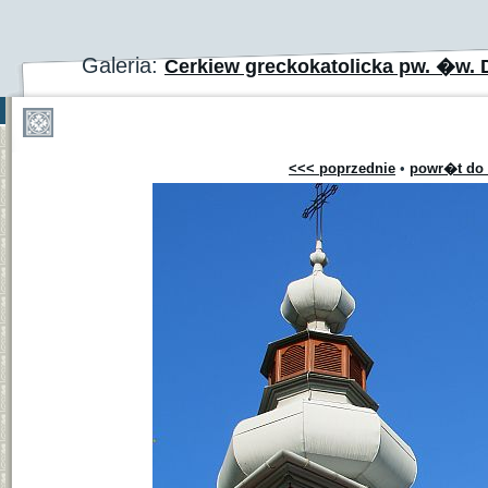
Galeria:
Cerkiew greckokatolicka pw. �w. 
<<< poprzednie
•
powr�t do 