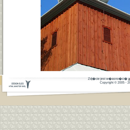
Zdj�cie jest w�asno�ci�
a
Copyright © 2005 - 