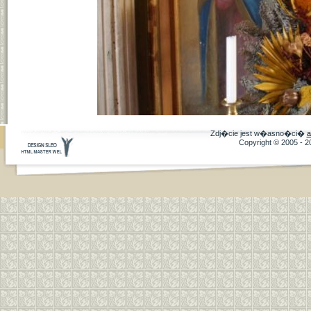
Zdj�cie jest w�asno�ci�
a
Copyright © 2005 - 