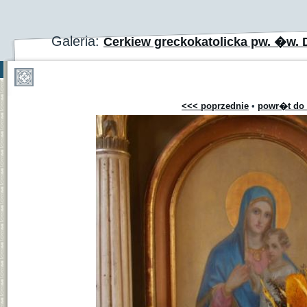
Galeria:
Cerkiew greckokatolicka pw. �w. 
<<< poprzednie
•
powr�t do 