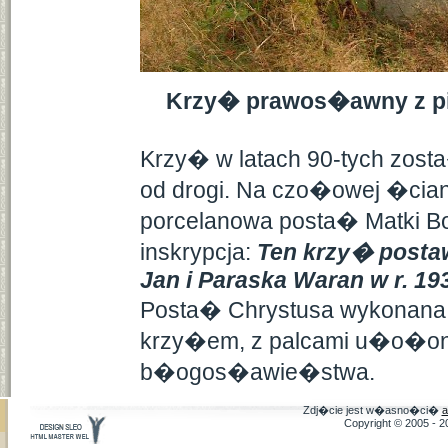
Krzy� prawos�awny z pia
Krzy� w latach 90-tych zost
od drogi. Na czo�owej �cia
porcelanowa posta� Matki Bo
inskrypcja:
Ten krzy� post
Jan i Paraska Waran w r. 19
Posta� Chrystusa wykonana z
krzy�em, z palcami u�o�o
b�ogos�awie�stwa.
Zdj�cie jest w�asno�ci�
a
Copyright © 2005 - 