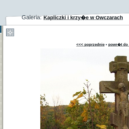
Galeria:
Kapliczki i krzy�e w Owczarach
<<< poprzednie
•
powr�t do 