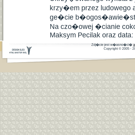
krzy�em przez ludowego a
ge�cie b�ogos�awie�stwa,
Na czo�owej �cianie coko
Maksym Pecilak oraz data:
Zdj�cie jest w�asno�ci�
a
Copyright © 2005 - 