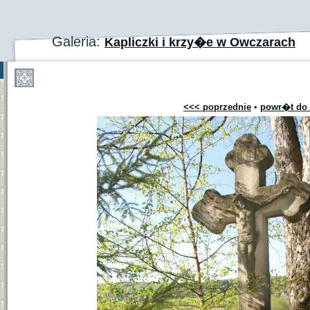
Galeria:
Kapliczki i krzy�e w Owczarach
<<< poprzednie
•
powr�t do 