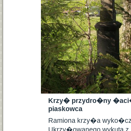
Krzy� przydro�ny �aci�s
piaskowca
Ramiona krzy�a wyko�czon
Ukrzy�owanego wykuta z j