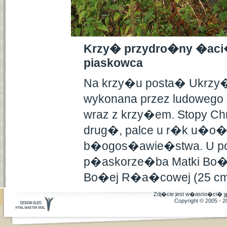
Krzy� przydro�ny �aci�s
piaskowca
Na krzy�u posta� Ukrzy�
wykonana przez ludowego a
wraz z krzy�em. Stopy C
drug�, palce u r�k u�o
b�ogos�awie�stwa. U po
p�askorze�ba Matki Bo�ej
Bo�ej R�a�cowej (25 cm
Zdj�cie jest w�asno�ci�
a
Copyright © 2005 - 