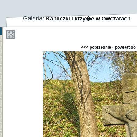
Galeria:
Kapliczki i krzy�e w Owczarach
<<< poprzednie
•
powr�t do 