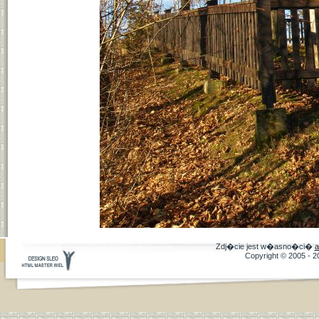
Zdj�cie jest w�asno�ci�
a
Copyright © 2005 - 