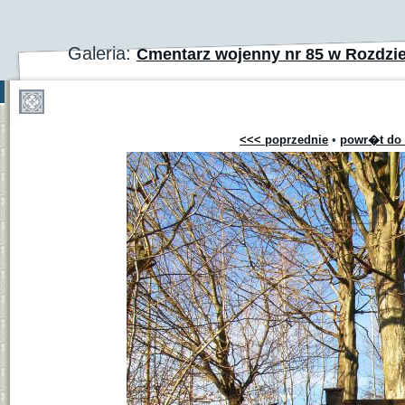
Galeria:
Cmentarz wojenny nr 85 w Rozdzie
<<< poprzednie
•
powr�t do 