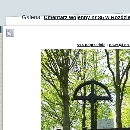
Galeria:
Cmentarz wojenny nr 85 w Rozdzie
<<< poprzednie
•
powr�t do 