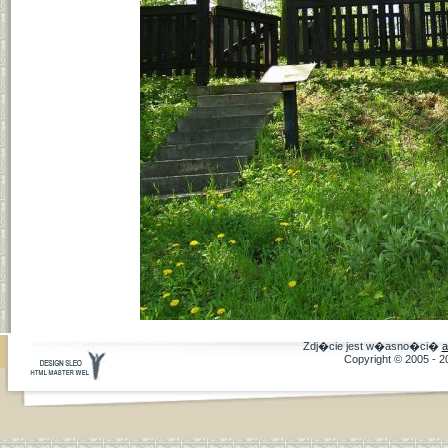
Zdj�cie jest w�asno�ci�
a
Copyright © 2005 - 