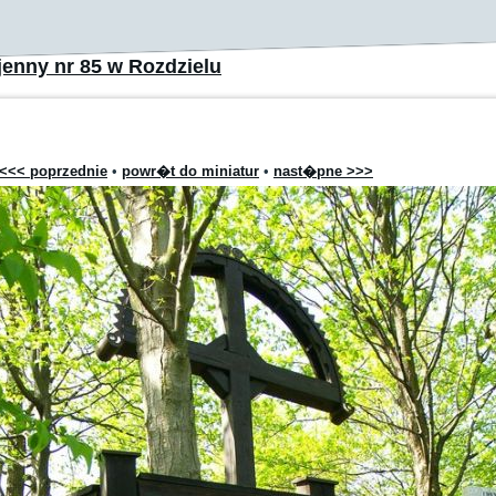
enny nr 85 w Rozdzielu
<<< poprzednie
•
powr�t do miniatur
•
nast�pne >>>