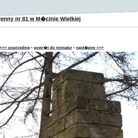
enny nr 81 w M�cinie Wielkiej
<<< poprzednie
•
powr�t do miniatur
•
nast�pne >>>