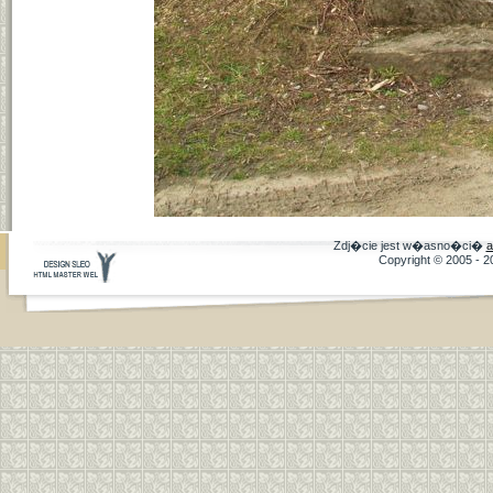
Zdj�cie jest w�asno�ci�
a
Copyright © 2005 - 