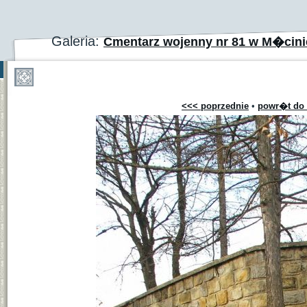
Galeria:
Cmentarz wojenny nr 81 w M�cinie
<<< poprzednie
•
powr�t do 