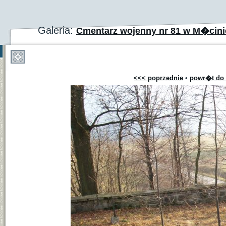
Galeria:
Cmentarz wojenny nr 81 w M�cinie
<<< poprzednie
•
powr�t do 