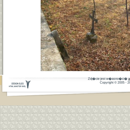
Zdj�cie jest w�asno�ci�
a
Copyright © 2005 - 