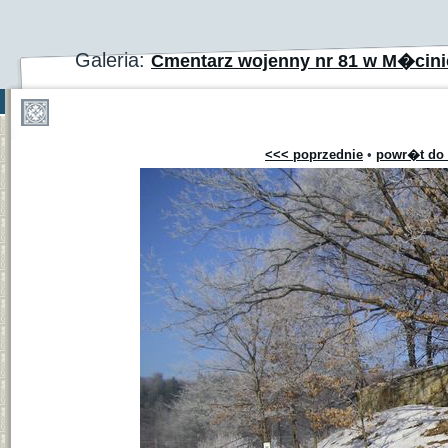
Galeria:
Cmentarz wojenny nr 81 w M�cinie
<<< poprzednie
•
powr�t do 