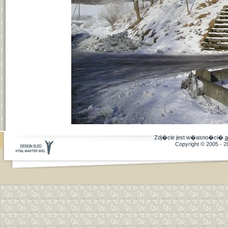
Zdj�cie jest w�asno�ci�
a
Copyright © 2005 - 