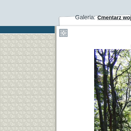
Galeria:
Cmentarz wo