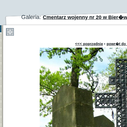
Galeria:
Cmentarz wojenny nr 20 w Bier�
<<< poprzednie
•
powr�t do 