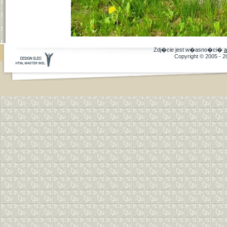
Zdj�cie jest w�asno�ci�
a
Copyright © 2005 - 