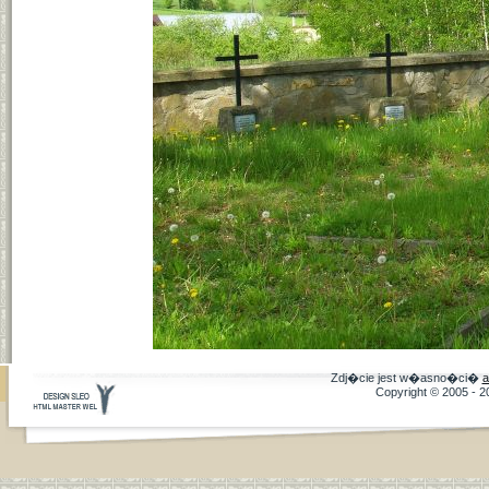
Zdj�cie jest w�asno�ci�
a
Copyright © 2005 - 