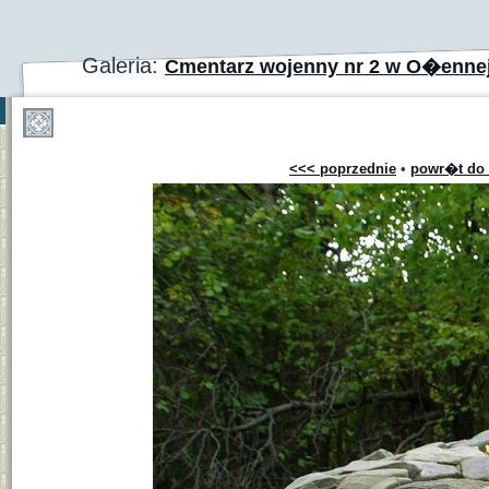
Galeria:
Cmentarz wojenny nr 2 w O�enne
<<< poprzednie
•
powr�t do 