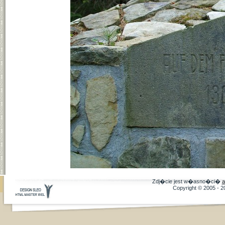
Zdj�cie jest w�asno�ci�
a
Copyright © 2005 - 