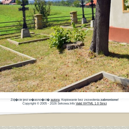
Zdj�cie jest w�asno�ci�
autora
. Kopiowanie bez zezwolenia
zabronione
!
Copyright © 2005 - 2026 Sekowa.Info
Valid XHTML 1.0 Strict