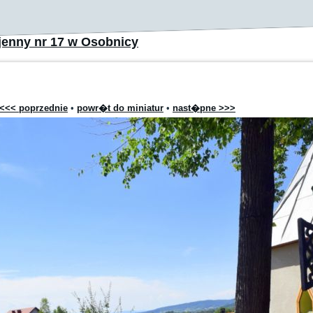
enny nr 17 w Osobnicy
<<< poprzednie
•
powr�t do miniatur
•
nast�pne >>>