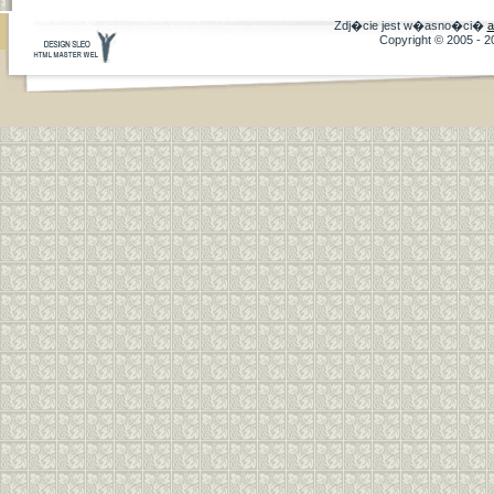
Zdj�cie jest w�asno�ci�
a
Copyright © 2005 - 