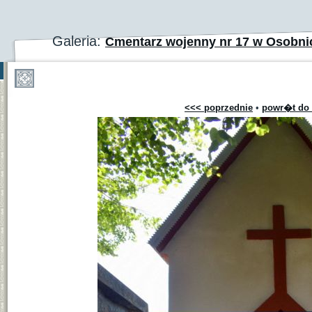
Galeria:
Cmentarz wojenny nr 17 w Osobni
<<< poprzednie
•
powr�t do 