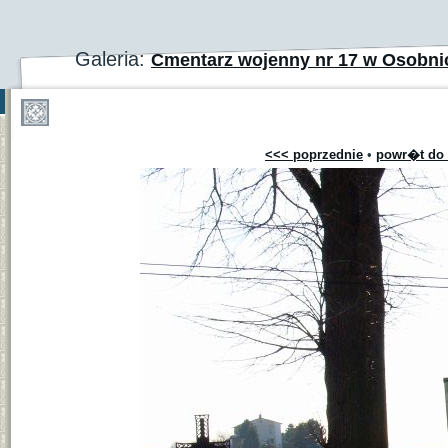
Galeria:
Cmentarz wojenny nr 17 w Osobni
<<< poprzednie
•
powr�t do 