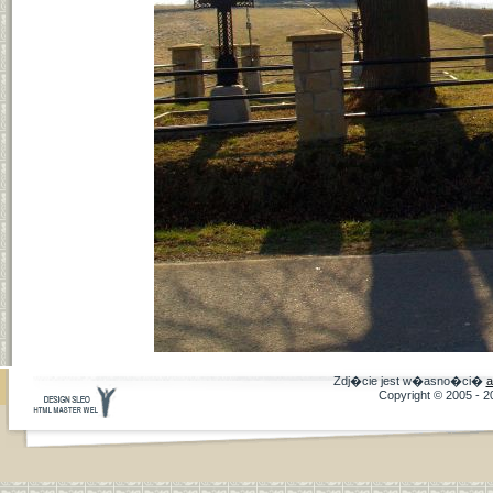
Zdj�cie jest w�asno�ci�
a
Copyright © 2005 - 