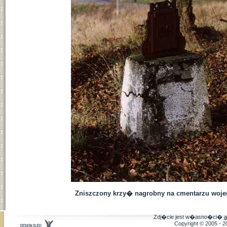
Zniszczony krzy� nagrobny na cmentarzu wojenn
Zdj�cie jest w�asno�ci�
a
Copyright © 2005 - 