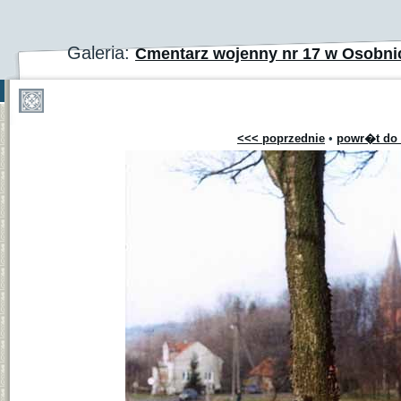
Galeria:
Cmentarz wojenny nr 17 w Osobni
<<< poprzednie
•
powr�t do 