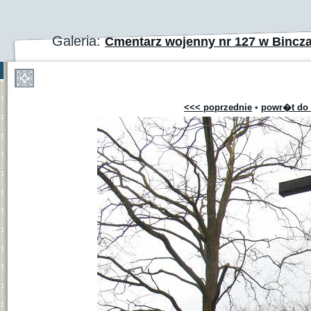
Galeria:
Cmentarz wojenny nr 127 w Bincz
<<< poprzednie
•
powr�t do 