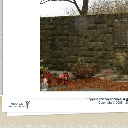
Zdj�cie jest w�asno�ci�
a
Copyright © 2005 - 