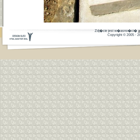
Zdj�cie jest w�asno�ci�
a
Copyright © 2005 - 