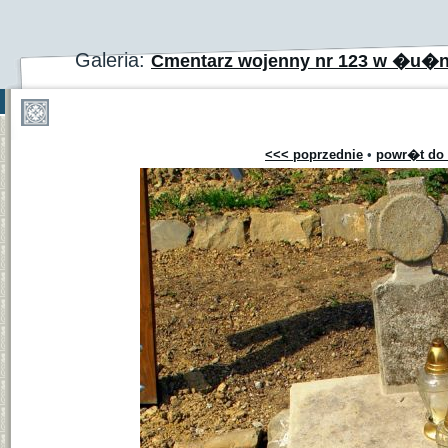
Galeria:
Cmentarz wojenny nr 123 w �u�ne
<<< poprzednie
•
powr�t do 