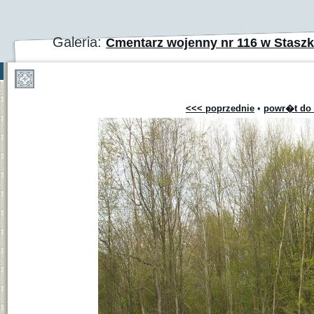
Galeria:
Cmentarz wojenny nr 116 w Stas
<<< poprzednie
•
powr�t do 