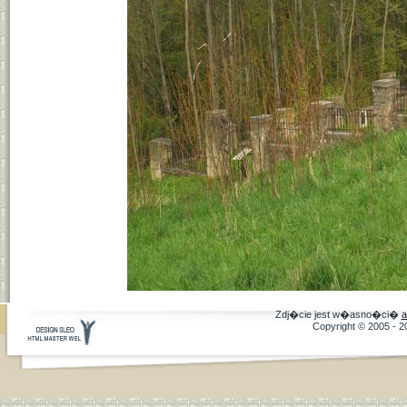
Zdj�cie jest w�asno�ci�
a
Copyright © 2005 - 