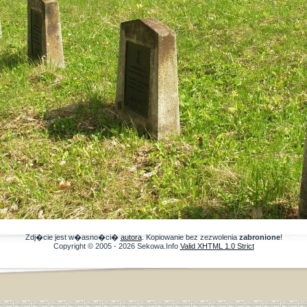
Zdj�cie jest w�asno�ci�
autora
. Kopiowanie bez zezwolenia
zabronione
!
Copyright © 2005 - 2026 Sekowa.Info
Valid XHTML 1.0 Strict