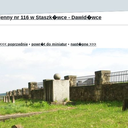
jenny nr 116 w Staszk�wce - Dawid�wce
<<< poprzednie
•
powr�t do miniatur
•
nast�pne >>>