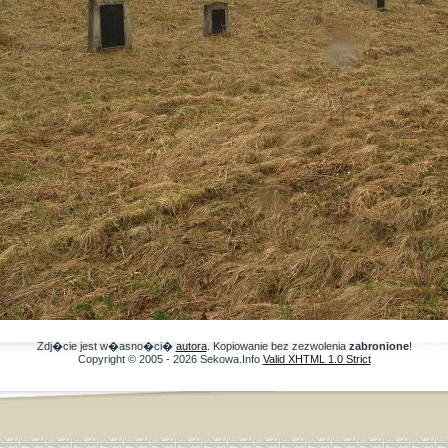
Zdj�cie jest w�asno�ci�
autora
. Kopiowanie bez zezwolenia
zabronione
!
Copyright © 2005 - 2026 Sekowa.Info
Valid XHTML 1.0 Strict