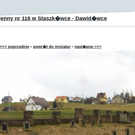
jenny nr 116 w Staszk�wce - Dawid�wce
<<< poprzednie
•
powr�t do miniatur
•
nast�pne >>>