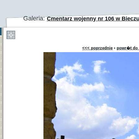
Galeria:
Cmentarz wojenny nr 106 w Biecz
<<< poprzednie
•
powr�t do 