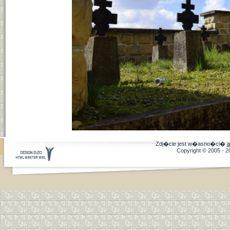
Zdj�cie jest w�asno�ci�
a
Copyright © 2005 - 