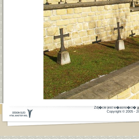
Zdj�cie jest w�asno�ci�
a
Copyright © 2005 - 