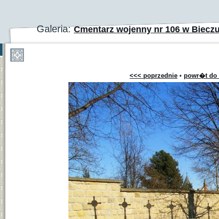
Galeria:
Cmentarz wojenny nr 106 w Biecz
<<< poprzednie
•
powr�t do 