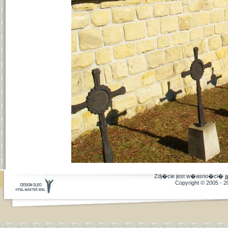
Zdj�cie jest w�asno�ci�
a
Copyright © 2005 - 