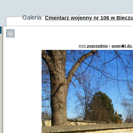
Galeria:
Cmentarz wojenny nr 106 w Biecz
<<< poprzednie
•
powr�t do 