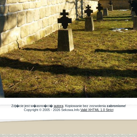
Zdj�cie jest w�asno�ci�
autora
. Kopiowanie bez zezwolenia
zabronione
!
Copyright © 2005 - 2026 Sekowa.Info
Valid XHTML 1.0 Strict