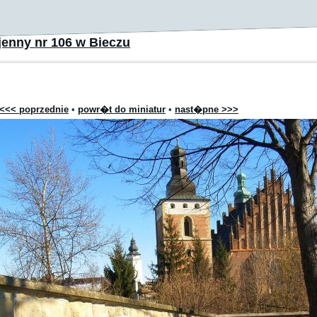
enny nr 106 w Bieczu
<<< poprzednie
•
powr�t do miniatur
•
nast�pne >>>