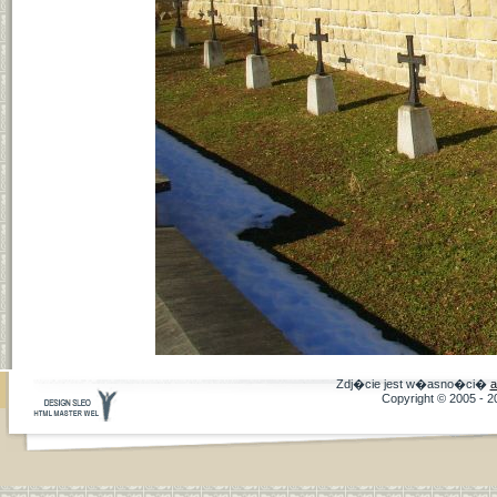
Zdj�cie jest w�asno�ci�
a
Copyright © 2005 - 