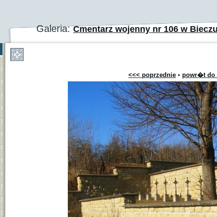
Galeria:
Cmentarz wojenny nr 106 w Biecz
<<< poprzednie
•
powr�t do 