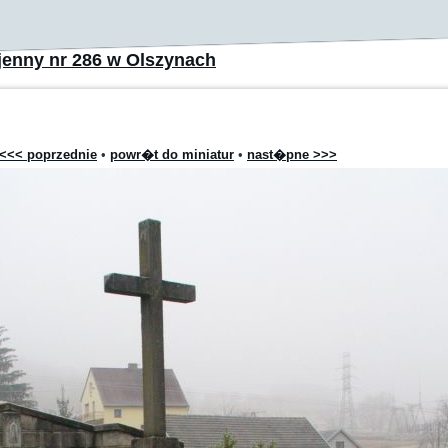
enny nr 286 w Olszynach
<<< poprzednie
•
powr�t do miniatur
•
nast�pne >>>