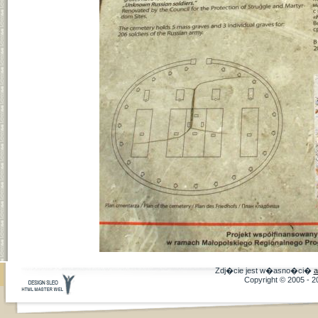
Zdj�cie jest w�asno�ci�
a
Copyright © 2005 - 