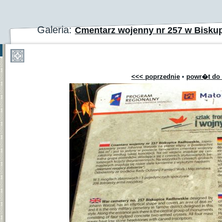
Galeria:
Cmentarz wojenny nr 257 w Bisk
<<< poprzednie
•
powr�t do 