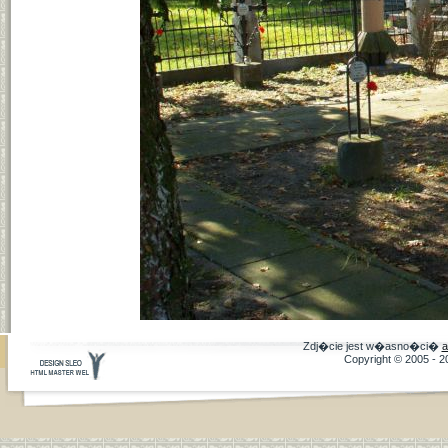
Zdj�cie jest w�asno�ci�
a
Copyright © 2005 - 