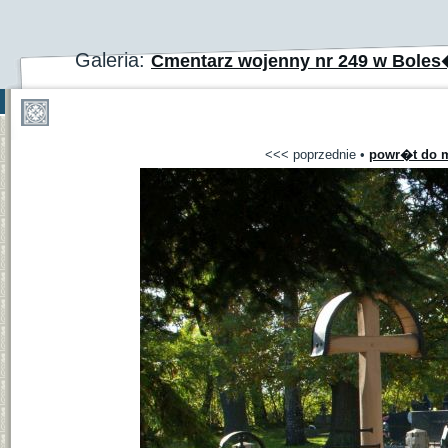
Galeria:
Cmentarz wojenny nr 249 w Bole
<<< poprzednie
•
powr�t do m