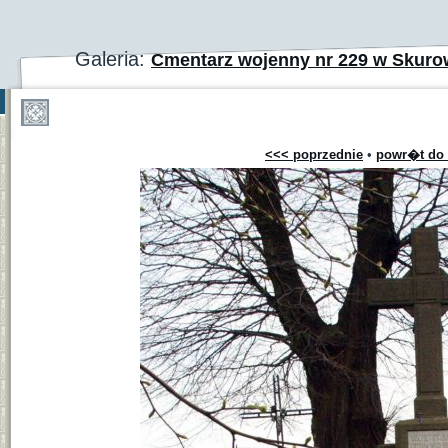
Galeria:
Cmentarz wojenny nr 229 w Skuro
<<< poprzednie
•
powr�t do 