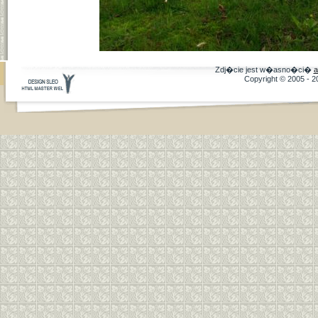
Zdj�cie jest w�asno�ci�
a
Copyright © 2005 - 