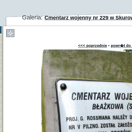
Galeria:
Cmentarz wojenny nr 229 w Skuro
<<< poprzednie
•
powr�t do 