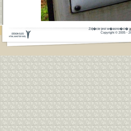
Zdj�cie jest w�asno�ci�
a
Copyright © 2005 - 