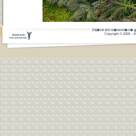
Zdj�cie jest w�asno�ci�
a
Copyright © 2005 - 