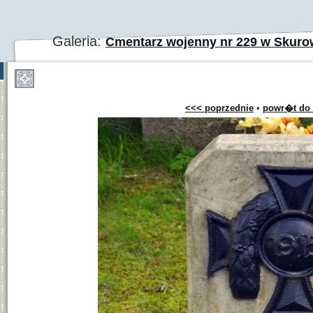
Galeria:
Cmentarz wojenny nr 229 w Skuro
<<< poprzednie
•
powr�t do 