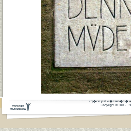
Zdj�cie jest w�asno�ci�
a
Copyright © 2005 - 