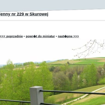
enny nr 229 w Skurowej
<<< poprzednie
•
powr�t do miniatur
•
nast�pne >>>