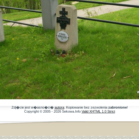
Zdj�cie jest w�asno�ci�
autora
. Kopiowanie bez zezwolenia
zabronione
!
Copyright © 2005 - 2026 Sekowa.Info
Valid XHTML 1.0 Strict