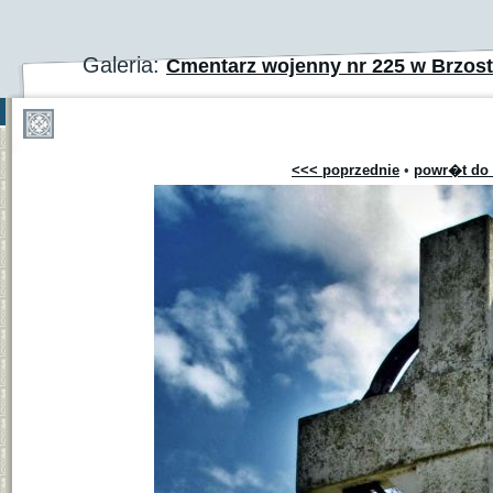
Galeria:
Cmentarz wojenny nr 225 w Brzos
<<< poprzednie
•
powr�t do 