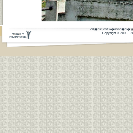
Zdj�cie jest w�asno�ci�
a
Copyright © 2005 - 